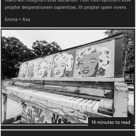
libero aut indignum esse ducamus? Huic mori optimum esse
propter desperationem sapientiae, illi propter spem vivere.
Emma
•
Ava
14 minutes to read